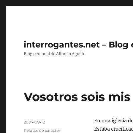
interrogantes.net – Blog
Blog personal de Alfonso Aguiló
Vosotros sois mis
Autor
En una iglesia d
Publicado
2007-09-12
el
Estaba crucifica
Categorías
Relatos de carácter