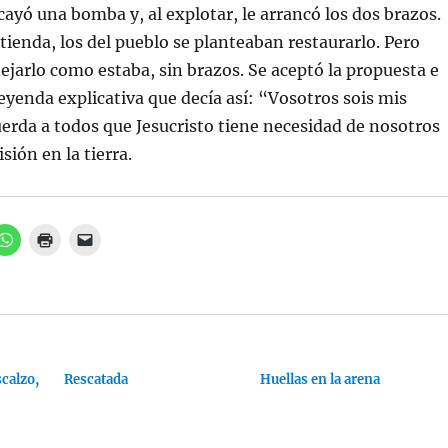
ayó una bomba y, al explotar, le arrancó los dos brazos.
ntienda, los del pueblo se planteaban restaurarlo. Pero
dejarlo como estaba, sin brazos. Se aceptó la propuesta e
eyenda explicativa que decía así: “Vosotros sois mis
uerda a todos que Jesucristo tiene necesidad de nosotros
sión en la tierra.
H
H
H
a
a
a
z
z
z
c
c
c
l
l
l
i
i
i
c
c
c
p
p
p
a
a
a
r
r
r
a
a
a
calzo,
c
i
Rescatada
e
Huellas en la arena
o
m
n
m
p
v
p
r
i
a
i
a
r
m
r