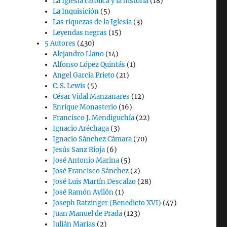
La Iglesia católica y la historia
(18)
La Inquisición
(5)
Las riquezas de la Iglesia
(3)
Leyendas negras
(15)
5 Autores
(430)
Alejandro Llano
(14)
Alfonso López Quintás
(1)
Angel García Prieto
(21)
C. S. Lewis
(5)
César Vidal Manzanares
(12)
Enrique Monasterio
(16)
Francisco J. Mendiguchía
(22)
Ignacio Aréchaga
(3)
Ignacio Sánchez Cámara
(70)
Jesús Sanz Rioja
(6)
José Antonio Marina
(5)
José Francisco Sánchez
(2)
José Luis Martín Descalzo
(28)
José Ramón Ayllón
(1)
Joseph Ratzinger (Benedicto XVI)
(47)
Juan Manuel de Prada
(123)
Julián Marías
(2)