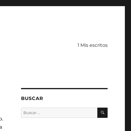
1 Mis escritos
BUSCAR
BUSCAR
Buscar
por:
o.
a