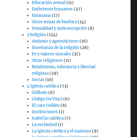
Educación sexual
(11)
Embriones humanos
(27)
Eutanasia
(17)
Otros temas de bioética
(14)
Sexualidad y anticoncepción
(8)
3 Religión
(124)
Ateísmo y agnosticismo
(16)
Enseñanza de la religión
(28)
Fe y valores morales
(37)
Otras religiones
(11)
Relativismo, tolerancia y libertad
religiosa
(29)
Sectas
(10)
4 Iglesia católica
(73)
Celibato
(6)
Código Da Vinci
(6)
El caso Galileo
(8)
Instituciones
(1)
Isabel la católica
(7)
La esclavitud
(1)
La Iglesia católica y el nazismo
(9)