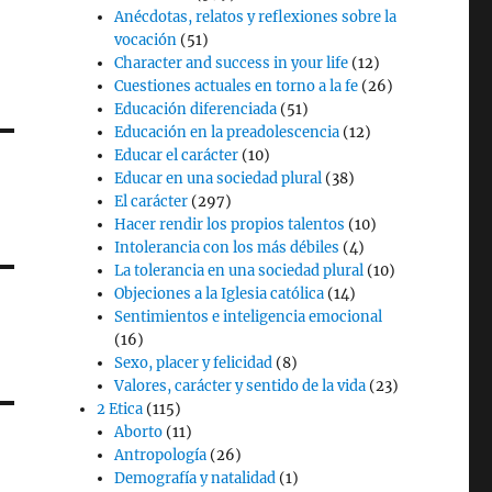
Anécdotas, relatos y reflexiones sobre la
vocación
(51)
Character and success in your life
(12)
Cuestiones actuales en torno a la fe
(26)
Educación diferenciada
(51)
Educación en la preadolescencia
(12)
Educar el carácter
(10)
Educar en una sociedad plural
(38)
El carácter
(297)
Hacer rendir los propios talentos
(10)
Intolerancia con los más débiles
(4)
La tolerancia en una sociedad plural
(10)
Objeciones a la Iglesia católica
(14)
Sentimientos e inteligencia emocional
(16)
Sexo, placer y felicidad
(8)
Valores, carácter y sentido de la vida
(23)
2 Etica
(115)
Aborto
(11)
Antropología
(26)
Demografía y natalidad
(1)