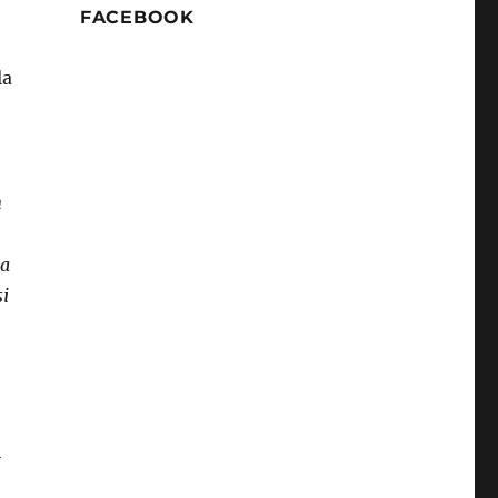
FACEBOOK
la
n
la
si
l