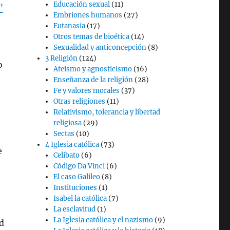
Educación sexual
(11)
”
Embriones humanos
(27)
Eutanasia
(17)
Otros temas de bioética
(14)
Sexualidad y anticoncepción
(8)
3 Religión
(124)
o
Ateísmo y agnosticismo
(16)
Enseñanza de la religión
(28)
Fe y valores morales
(37)
Otras religiones
(11)
Relativismo, tolerancia y libertad
religiosa
(29)
Sectas
(10)
4 Iglesia católica
(73)
e
Celibato
(6)
Código Da Vinci
(6)
El caso Galileo
(8)
Instituciones
(1)
Isabel la católica
(7)
La esclavitud
(1)
La Iglesia católica y el nazismo
(9)
d