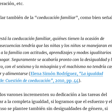
eración, etc.
lar también de la “
coeducación familiar
”, como bien seña
tá la coeducación familiar, quiénes tienen la ocasión de
onsecuencias tendría que las niñas y los niños se manejaran e
a la familia con actitudes, aprendizajes y modos igualitarios
hogar. Seguramente se acabaría pronto con la desigualdad y 
ro, con el sexismo y la misoginia y el machismo no tendría ca
r y alimentarse
(
Elena Simón Rodríguez,
“La igualdad
de: Cuestión de coeducación”
, 2010, pp. 44
).
los varones incrementen su dedicación a las tareas del
ar a la completa igualdad, si logramos que el esfuerzo y e
so se plantee también sin desigualdades de género, si