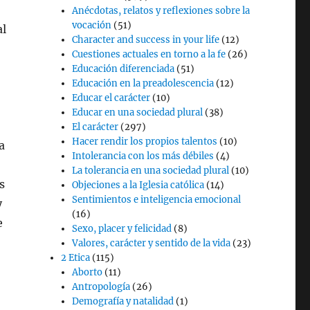
Anécdotas, relatos y reflexiones sobre la
vocación
(51)
al
Character and success in your life
(12)
Cuestiones actuales en torno a la fe
(26)
Educación diferenciada
(51)
Educación en la preadolescencia
(12)
Educar el carácter
(10)
Educar en una sociedad plural
(38)
El carácter
(297)
Hacer rendir los propios talentos
(10)
a
Intolerancia con los más débiles
(4)
La tolerancia en una sociedad plural
(10)
s
Objeciones a la Iglesia católica
(14)
Sentimientos e inteligencia emocional
y
(16)
e
Sexo, placer y felicidad
(8)
Valores, carácter y sentido de la vida
(23)
2 Etica
(115)
Aborto
(11)
Antropología
(26)
Demografía y natalidad
(1)