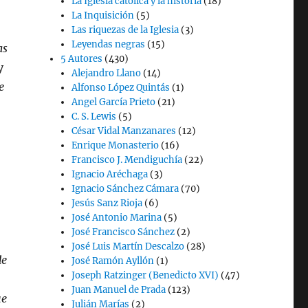
La Iglesia católica y la historia
(18)
La Inquisición
(5)
Las riquezas de la Iglesia
(3)
Leyendas negras
(15)
as
5 Autores
(430)
y
Alejandro Llano
(14)
e
Alfonso López Quintás
(1)
Angel García Prieto
(21)
C. S. Lewis
(5)
César Vidal Manzanares
(12)
Enrique Monasterio
(16)
Francisco J. Mendiguchía
(22)
Ignacio Aréchaga
(3)
Ignacio Sánchez Cámara
(70)
Jesús Sanz Rioja
(6)
José Antonio Marina
(5)
José Francisco Sánchez
(2)
José Luis Martín Descalzo
(28)
de
José Ramón Ayllón
(1)
Joseph Ratzinger (Benedicto XVI)
(47)
Juan Manuel de Prada
(123)
ue
Julián Marías
(2)