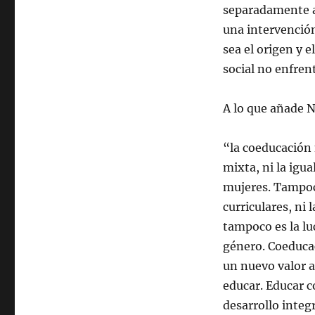
separadamente a
una intervención
sea el origen y 
social no enfre
A lo que añade 
“la coeducación 
mixta, ni la igu
mujeres. Tampoco
curriculares, ni 
tampoco es la luc
género. Coeducac
un nuevo valor a
educar. Educar c
desarrollo integ