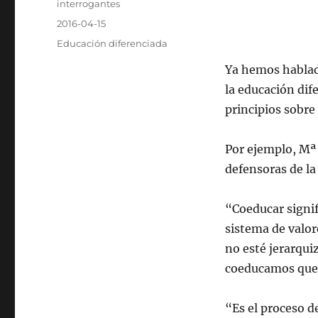
Autor
interrogantes
Publicado
2016-04-15
el
Categorías
Educación diferenciada
Ya hemos hablado
la educación dif
principios sobre
Por ejemplo, Mª
defensoras de la
“Coeducar signif
sistema de valo
no esté jerarqui
coeducamos quer
“Es el proceso d