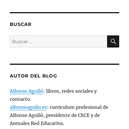
e
n
t
a
n
a
BUSCAR
n
u
e
v
BU
Buscar
a
)
por:
AUTOR DEL BLOG
Alfonso Aguiló
: libros, redes sociales y
contacto.
alfonsoaguilo.es
: curriculum profesional de
Alfonso Aguiló, presidente de CECE y de
Arenales Red Educativa.