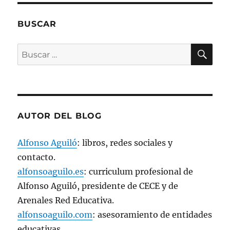
t
a
n
BUSCAR
a
n
u
e
BU
Buscar
v
a
por:
)
AUTOR DEL BLOG
Alfonso Aguiló
: libros, redes sociales y
contacto.
alfonsoaguilo.es
: curriculum profesional de
Alfonso Aguiló, presidente de CECE y de
Arenales Red Educativa.
alfonsoaguilo.com
: asesoramiento de entidades
educativas.