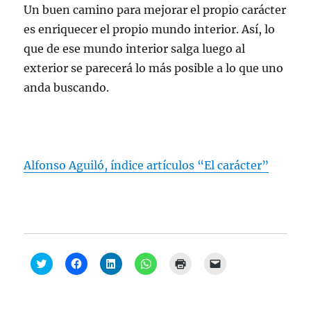
Un buen camino para mejorar el propio carácter
es enriquecer el propio mundo interior. Así, lo
que de ese mundo interior salga luego al
exterior se parecerá lo más posible a lo que uno
anda buscando.
Alfonso Aguiló, índice artículos “El carácter”
H
H
H
H
H
H
a
a
a
a
a
a
z
z
z
z
z
z
c
c
c
c
c
c
l
l
l
l
l
l
i
i
i
i
i
i