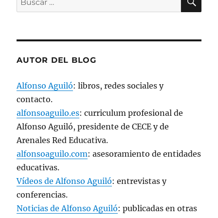
u
e
por:
v
a
)
AUTOR DEL BLOG
Alfonso Aguiló
: libros, redes sociales y
contacto.
alfonsoaguilo.es
: curriculum profesional de
Alfonso Aguiló, presidente de CECE y de
Arenales Red Educativa.
alfonsoaguilo.com
: asesoramiento de entidades
educativas.
Vídeos de Alfonso Aguiló
: entrevistas y
conferencias.
Noticias de Alfonso Aguiló
: publicadas en otras