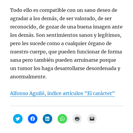
Todo ello es compatible con un sano deseo de
agradar a los demás, de ser valorado, de ser
reconocido, de gozar de una buena imagen ante
los demás. Son sentimientos sanos y legítimos,
pero les sucede como a cualquier órgano de
nuestro cuerpo, que pueden funcionar de forma
sana pero también pueden arruinarse porque
un tumor los haga desarrollarse desordenada y
anormalmente.
Alfonso Aguiló, índice artículos “El carácter”
H
H
H
H
H
H
a
a
a
a
a
a
z
z
z
z
z
z
c
c
c
c
c
c