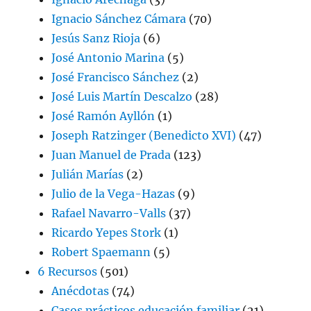
Ignacio Sánchez Cámara
(70)
Jesús Sanz Rioja
(6)
José Antonio Marina
(5)
José Francisco Sánchez
(2)
José Luis Martín Descalzo
(28)
José Ramón Ayllón
(1)
Joseph Ratzinger (Benedicto XVI)
(47)
Juan Manuel de Prada
(123)
Julián Marías
(2)
Julio de la Vega-Hazas
(9)
Rafael Navarro-Valls
(37)
Ricardo Yepes Stork
(1)
Robert Spaemann
(5)
6 Recursos
(501)
Anécdotas
(74)
Casos prácticos educación familiar
(21)