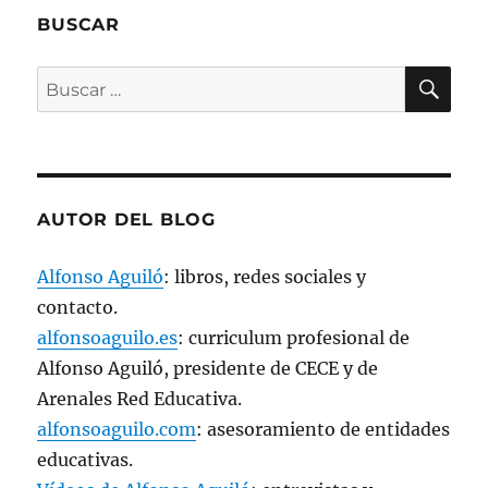
n
t
BUSCAR
a
n
a
BU
n
Buscar
u
e
por:
v
a
)
AUTOR DEL BLOG
Alfonso Aguiló
: libros, redes sociales y
contacto.
alfonsoaguilo.es
: curriculum profesional de
Alfonso Aguiló, presidente de CECE y de
Arenales Red Educativa.
alfonsoaguilo.com
: asesoramiento de entidades
educativas.