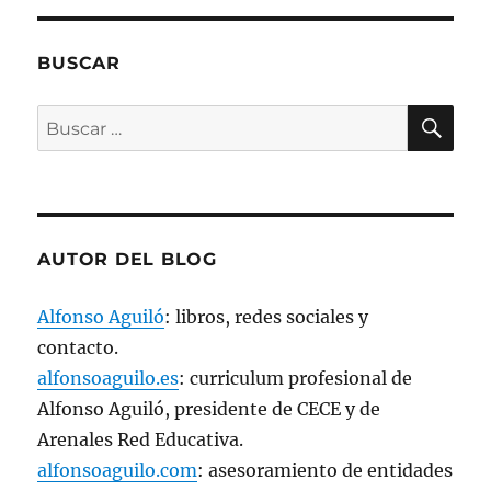
e
n
t
a
n
BUSCAR
a
n
u
BU
e
Buscar
v
a
por:
)
AUTOR DEL BLOG
Alfonso Aguiló
: libros, redes sociales y
contacto.
alfonsoaguilo.es
: curriculum profesional de
Alfonso Aguiló, presidente de CECE y de
Arenales Red Educativa.
alfonsoaguilo.com
: asesoramiento de entidades