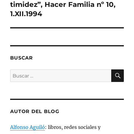
)
a
a
a
(
siguiente:
timidez”, Hacer Familia nº 10,
)
)
)
S
e
1.XII.1994
a
b
r
e
e
n
u
n
a
v
e
n
BUSCAR
t
a
n
a
BU
Buscar
n
u
por:
e
v
a
)
AUTOR DEL BLOG
Alfonso Aguiló
: libros, redes sociales y