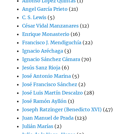
Alfonso López Quintás
(1)
Angel García Prieto
(21)
C. S. Lewis
(5)
César Vidal Manzanares
(12)
Enrique Monasterio
(16)
Francisco J. Mendiguchía
(22)
Ignacio Aréchaga
(3)
Ignacio Sánchez Cámara
(70)
Jesús Sanz Rioja
(6)
José Antonio Marina
(5)
José Francisco Sánchez
(2)
José Luis Martín Descalzo
(28)
José Ramón Ayllón
(1)
Joseph Ratzinger (Benedicto XVI)
(47)
Juan Manuel de Prada
(123)
Julián Marías
(2)