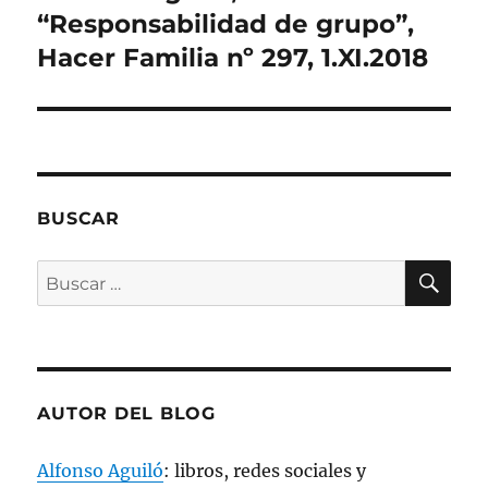
r
siguiente:
“Responsabilidad de grupo”,
e
e
Hacer Familia nº 297, 1.XI.2018
n
u
n
a
v
e
n
t
a
n
a
n
BUSCAR
u
e
v
BU
a
Buscar
)
por:
AUTOR DEL BLOG
Alfonso Aguiló
: libros, redes sociales y