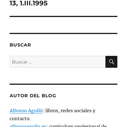
13, 1.III.1995
r
e
e
n
u
n
a
v
e
n
t
a
BUSCAR
n
a
n
BU
u
Buscar
e
v
por:
a
)
AUTOR DEL BLOG
Alfonso Aguiló
: libros, redes sociales y
contacto.
alfonsoaguilo.es
: curriculum profesional de