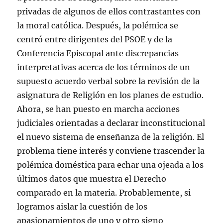
a
n
n
n
e
ó
privadas de algunos de ellos contrastantes con
v
a
a
a
v
n
e
v
v
v
a
i
la moral católica. Después, la polémica se
n
e
e
e
)
c
t
n
n
n
o
a
t
t
t
a
centró entre dirigentes del PSOE y de la
n
a
a
a
u
a
n
n
n
n
Conferencia Episcopal ante discrepancias
n
a
a
a
a
u
n
n
n
m
interpretativas acerca de los términos de un
e
u
u
u
i
v
e
e
e
g
supuesto acuerdo verbal sobre la revisión de la
a
v
v
v
o
)
a
a
a
(
asignatura de Religión en los planes de estudio.
)
)
)
S
e
Ahora, se han puesto en marcha acciones
a
b
r
judiciales orientadas a declarar inconstitucional
e
e
el nuevo sistema de enseñanza de la religión. El
n
u
problema tiene interés y conviene trascender la
n
a
polémica doméstica para echar una ojeada a los
v
e
últimos datos que muestra el Derecho
n
t
comparado en la materia. Probablemente, si
a
n
logramos aislar la cuestión de los
a
n
u
apasionamientos de uno y otro signo