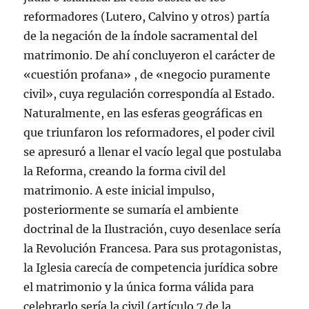
a
n
reformadores (Lutero, Calvino y otros) partía
a
n
de la negación de la índole sacramental del
u
e
matrimonio. De ahí concluyeron el carácter de
v
a
«cuestión profana» , de «negocio puramente
)
civil», cuya regulación correspondía al Estado.
Naturalmente, en las esferas geográficas en
que triunfaron los reformadores, el poder civil
se apresuró a llenar el vacío legal que postulaba
la Reforma, creando la forma civil del
matrimonio. A este inicial impulso,
posteriormente se sumaría el ambiente
doctrinal de la Ilustración, cuyo desenlace sería
la Revolución Francesa. Para sus protagonistas,
la Iglesia carecía de competencia jurídica sobre
el matrimonio y la única forma válida para
celebrarlo sería la civil (artículo 7 de la