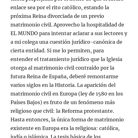
e
r
r
r
a
l
enlace sea por el rito católico, estando la
e
e
e
e
n
e
n
e
e
e
a
c
u
n
n
n
n
t
próxima Reina divorciada de un previo
n
u
u
u
u
r
a
n
n
n
e
ó
matrimonio civil. Aprovecho la hospitalidad de
v
a
a
a
v
n
e
v
v
v
a
i
EL MUNDO para intentar aclarar a sus lectores y
n
e
e
e
)
c
t
n
n
n
o
a mi colega una cuestión jurídico-canónica de
a
t
t
t
a
n
a
a
a
u
cierta entidad. Si me lo permiten, para
a
n
n
n
n
n
a
a
a
a
entender el tratamiento jurídico que la Iglesia
u
n
n
n
m
e
u
u
u
i
v
e
e
e
g
otorga al matrimonio civil contraído por la
a
v
v
v
o
)
a
a
a
(
futura Reina de España, deberé remontarme
)
)
)
S
e
varios siglos en la Historia. La aparición del
a
b
matrimonio civil en Europa (ley de 1580 en los
r
e
Países Bajos) es fruto de un fenómeno más
e
n
religioso que civil: la Reforma protestante.
u
n
Hasta entonces, la única forma de matrimonio
a
v
e
existente en Europa era la religiosa: católica,
n
t
judía o islámica. La tesis básica de los