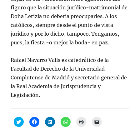
figuro que la situación jurídico-matrimonial de
Doña Letizia no debería preocuparles. A los
católicos, siempre desde el punto de vista
jurídico y por lo dicho, tampoco. Tengamos,
pues, la fiesta -o mejor la boda- en paz.
Rafael Navarro Valls es catedrático de la
Facultad de Derecho de la Universidad
Complutense de Madrid y secretario general de
la Real Academia de Jurisprudencia y
Legislación.
H
H
H
H
H
H
a
a
a
a
a
a
z
z
z
z
z
z
c
c
c
c
c
c
l
l
l
l
l
l