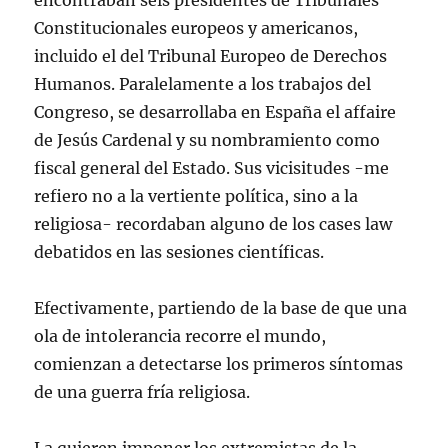
encontraban seis presidentes de Tribunales
e
r
r
r
a
l
e
e
e
e
n
e
Constitucionales europeos y americanos,
n
e
e
e
a
c
u
n
n
n
n
t
incluido el del Tribunal Europeo de Derechos
n
u
u
u
u
r
a
n
n
n
e
ó
Humanos. Paralelamente a los trabajos del
v
a
a
a
v
n
e
v
v
v
a
i
Congreso, se desarrollaba en España el affaire
n
e
e
e
)
c
t
n
n
n
o
a
t
t
t
a
de Jesús Cardenal y su nombramiento como
n
a
a
a
u
a
n
n
n
n
fiscal general del Estado. Sus vicisitudes -me
n
a
a
a
a
u
n
n
n
m
refiero no a la vertiente política, sino a la
e
u
u
u
i
v
e
e
e
g
religiosa- recordaban alguno de los cases law
a
v
v
v
o
)
a
a
a
(
debatidos en las sesiones científicas.
)
)
)
S
e
a
b
r
Efectivamente, partiendo de la base de que una
e
e
ola de intolerancia recorre el mundo,
n
u
comienzan a detectarse los primeros síntomas
n
a
de una guerra fría religiosa.
v
e
n
t