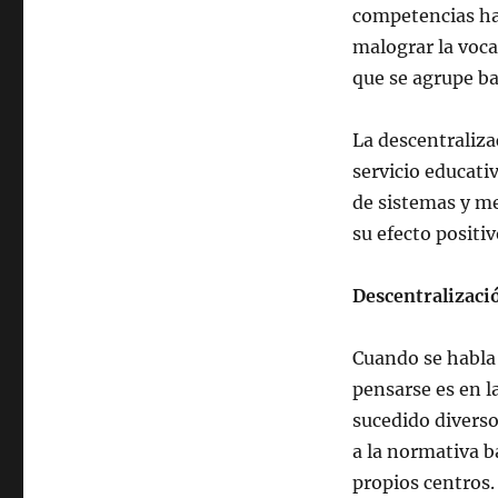
competencias has
malograr la voc
que se agrupe b
La descentraliza
servicio educati
de sistemas y m
su efecto positiv
Descentralizaci
Cuando se habla 
pensarse es en l
sucedido diverso
a la normativa b
propios centros.