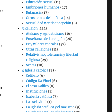
Educación sexual
(11)
Embriones humanos
(27)
no
Eutanasia
(17)
Otros temas de bioética
(14)
Sexualidad y anticoncepción
(8)
3 Religión
(124)
l
Ateísmo y agnosticismo
(16)
Enseñanza de la religión
(28)
Fe y valores morales
(37)
ar
Otras religiones
(11)
Relativismo, tolerancia y libertad
religiosa
(29)
Sectas
(10)
4 Iglesia católica
(73)
Celibato
(6)
Código Da Vinci
(6)
El caso Galileo
(8)
an
Instituciones
(1)
m
Isabel la católica
(7)
La esclavitud
(1)
La Iglesia católica y el nazismo
(9)