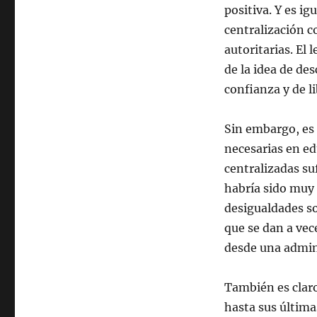
positiva. Y es ig
centralización c
autoritarias. El
de la idea de de
confianza y de li
Sin embargo, es 
necesarias en e
centralizadas su
habría sido muy 
desigualdades so
que se dan a ve
desde una admin
También es claro 
hasta sus última