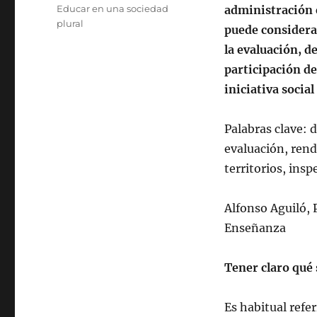
el
Categorías
Educar en una sociedad
administración e
plural
puede considerar
la evaluación, d
participación de
iniciativa social
Palabras clave: 
evaluación, rend
territorios, insp
Alfonso Aguiló, 
Enseñanza
Tener claro qué 
Es habitual refe