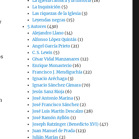
La Iglesia católica y la historia
(18)
La Inquisición
(5)
Las riquezas de la Iglesia
(3)
Leyendas negras
(15)
y
5 Autores
(430)
Alejandro Llano
(14)
Alfonso López Quintás
(1)
Angel García Prieto
(21)
C. S. Lewis
(5)
os
César Vidal Manzanares
(12)
Enrique Monasterio
(16)
Francisco J. Mendiguchía
(22)
Ignacio Aréchaga
(3)
Ignacio Sánchez Cámara
(70)
Jesús Sanz Rioja
(6)
José Antonio Marina
(5)
n
José Francisco Sánchez
(2)
José Luis Martín Descalzo
(28)
José Ramón Ayllón
(1)
Joseph Ratzinger (Benedicto XVI)
(47)
Juan Manuel de Prada
(123)
Julián Marías
(2)