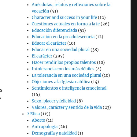
Anécdotas, relatos y reflexiones sobre la
vocación
(51)
Character and success in your life
(12)
Cuestiones actuales en torno a la fe
(26)
Educación diferenciada
(51)
Educación en la preadolescencia
(12)
Educar el carácter
(10)
Educar en una sociedad plural
(38)
El carácter
(297)
Hacer rendir los propios talentos
(10)
Intolerancia con los más débiles
(4)
La tolerancia en una sociedad plural
(10)
Objeciones a la Iglesia católica
(14)
Sentimientos e inteligencia emocional
s
(16)
e
Sexo, placer y felicidad
(8)
Valores, carácter y sentido de la vida
(23)
2 Etica
(115)
Aborto
(11)
Antropología
(26)
Demografía y natalidad
(1)