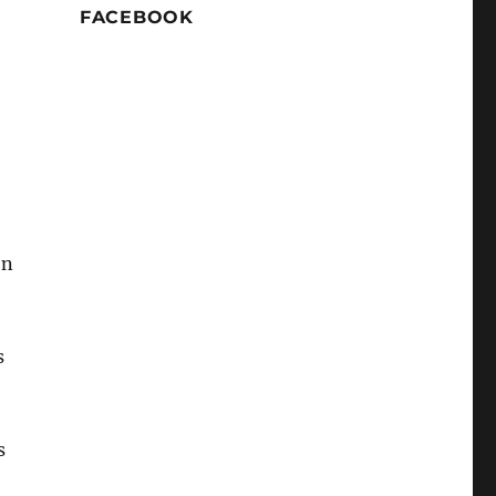
FACEBOOK
ón
s
s