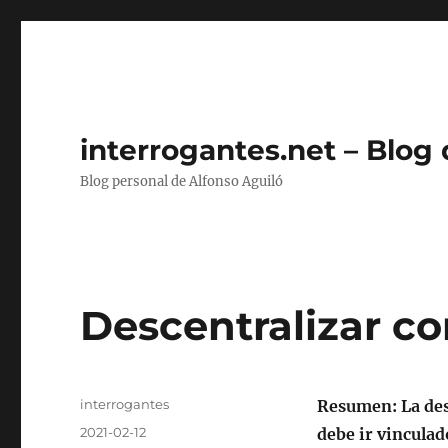
interrogantes.net – Blog
Blog personal de Alfonso Aguiló
Descentralizar co
Autor
interrogantes
Resumen: La des
Publicado
2021-02-12
debe ir vinculad