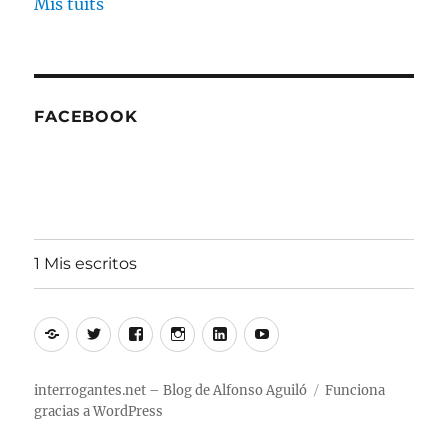
Mis tuits
FACEBOOK
1 Mis escritos
Alfonso
Twitter
Facebook
Instagram
Linkedin
Youtube
Aguiló
interrogantes.net – Blog de Alfonso Aguiló
Funciona
gracias a WordPress