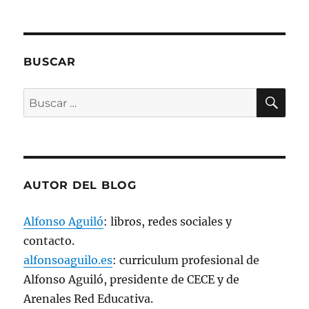
e
n
u
n
a
v
e
BUSCAR
n
t
a
BU
n
Buscar
a
n
por:
u
e
v
a
)
AUTOR DEL BLOG
Alfonso Aguiló
: libros, redes sociales y
contacto.
alfonsoaguilo.es
: curriculum profesional de
Alfonso Aguiló, presidente de CECE y de
Arenales Red Educativa.