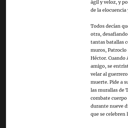
ágil y veloz, y p
de la elocuencia 
Todos decían que
otra, desafiando
tantas batallas 
muros, Patroclo 
Héctor. Cuando A
amigo, se entris
velar al guerrer
muerte. Pide a s
las murallas de 
combate cuerpo a 
durante nueve dí
que se celebren 