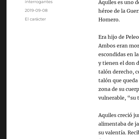
Autor
interrogantes
Aquiles es uno d
Publicado
2019-09-08
héroe de la Guerr
el
Categorías
El carácter
Homero.
Era hijo de Pele
Ambos eran mort
escondidas en la
y tienen el don d
talón derecho, c
talón que queda 
zona de su cuerp
vulnerable, “su 
Aquiles creció ju
alimentaba de ja
su valentía. Rec