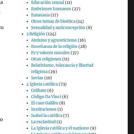
la
Educación sexual
(11)
Embriones humanos
(27)
n
Eutanasia
(17)
Otros temas de bioética
(14)
su
Sexualidad y anticoncepción
(8)
3 Religión
(124)
Ateísmo y agnosticismo
(16)
Enseñanza de la religión
(28)
Fe y valores morales
(37)
Otras religiones
(11)
Relativismo, tolerancia y libertad
religiosa
(29)
Sectas
(10)
4 Iglesia católica
(73)
Celibato
(6)
Código Da Vinci
(6)
El caso Galileo
(8)
Instituciones
(1)
Isabel la católica
(7)
no
La esclavitud
(1)
La Iglesia católica y el nazismo
(9)