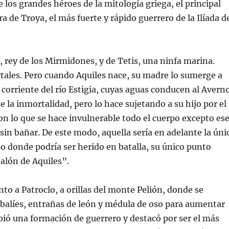
e los grandes héroes de la mitología griega, el principal
a de Troya, el más fuerte y rápido guerrero de la Ilíada d
o, rey de los Mirmidones, y de Tetis, una ninfa marina.
ales. Pero cuando Aquiles nace, su madre lo sumerge a
 corriente del río Estigia, cuyas aguas conducen al Avern
e la inmortalidad, pero lo hace sujetando a su hijo por el
on lo que se hace invulnerable todo el cuerpo excepto es
sin bañar. De este modo, aquella sería en adelante la úni
o donde podría ser herido en batalla, su único punto
talón de Aquiles”.
nto a Patroclo, a orillas del monte Pelión, donde se
balíes, entrañas de león y médula de oso para aumentar
ibió una formación de guerrero y destacó por ser el más