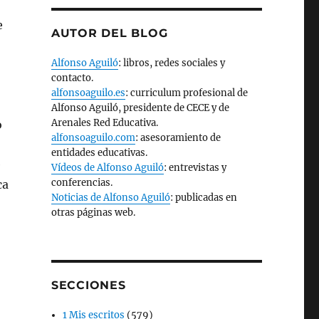
e
AUTOR DEL BLOG
Alfonso Aguiló
: libros, redes sociales y
contacto.
alfonsoaguilo.es
: curriculum profesional de
Alfonso Aguiló, presidente de CECE y de
Arenales Red Educativa.
o
alfonsoaguilo.com
: asesoramiento de
entidades educativas.
e
Vídeos de Alfonso Aguiló
: entrevistas y
conferencias.
ca
Noticias de Alfonso Aguiló
: publicadas en
otras páginas web.
SECCIONES
1 Mis escritos
(579)