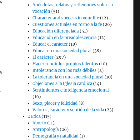
e
Anécdotas, relatos y reflexiones sobre la
vocación
(51)
Character and success in your life
(12)
Cuestiones actuales en torno a la fe
(26)
Educación diferenciada
(51)
Educación en la preadolescencia
(12)
Educar el carácter
(10)
Educar en una sociedad plural
(38)
El carácter
(297)
Hacer rendir los propios talentos
(10)
Intolerancia con los más débiles
(4)
a
La tolerancia en una sociedad plural
(10)
Objeciones a la Iglesia católica
(14)
a
Sentimientos e inteligencia emocional
(16)
Sexo, placer y felicidad
(8)
Valores, carácter y sentido de la vida
(23)
2 Etica
(115)
Aborto
(11)
Antropología
(26)
Demografía y natalidad
(1)