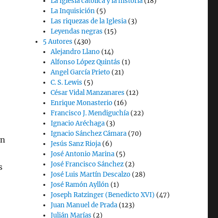
La Iglesia católica y la historia
(18)
La Inquisición
(5)
Las riquezas de la Iglesia
(3)
Leyendas negras
(15)
5 Autores
(430)
Alejandro Llano
(14)
Alfonso López Quintás
(1)
Angel García Prieto
(21)
C. S. Lewis
(5)
César Vidal Manzanares
(12)
Enrique Monasterio
(16)
Francisco J. Mendiguchía
(22)
Ignacio Aréchaga
(3)
Ignacio Sánchez Cámara
(70)
on
Jesús Sanz Rioja
(6)
José Antonio Marina
(5)
José Francisco Sánchez
(2)
s
José Luis Martín Descalzo
(28)
José Ramón Ayllón
(1)
Joseph Ratzinger (Benedicto XVI)
(47)
Juan Manuel de Prada
(123)
Julián Marías
(2)