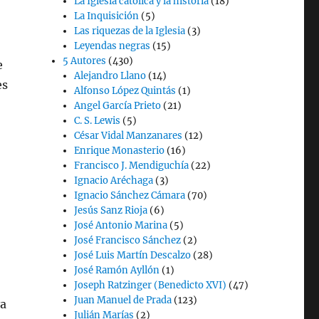
La Iglesia católica y la historia
(18)
La Inquisición
(5)
Las riquezas de la Iglesia
(3)
Leyendas negras
(15)
5 Autores
(430)
e
Alejandro Llano
(14)
es
Alfonso López Quintás
(1)
Angel García Prieto
(21)
C. S. Lewis
(5)
César Vidal Manzanares
(12)
Enrique Monasterio
(16)
Francisco J. Mendiguchía
(22)
Ignacio Aréchaga
(3)
Ignacio Sánchez Cámara
(70)
Jesús Sanz Rioja
(6)
José Antonio Marina
(5)
José Francisco Sánchez
(2)
José Luis Martín Descalzo
(28)
José Ramón Ayllón
(1)
Joseph Ratzinger (Benedicto XVI)
(47)
Juan Manuel de Prada
(123)
ya
Julián Marías
(2)