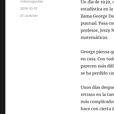
Autor
interrogantes
Un día de 1939, 
Publicado
2019-10-01
estadística en la
el
Categorías
El carácter
llama George Dan
puntual. Pasa con
profesor, Jerzy 
matemáticos.
George piensa qu
en casa. Con tod
parecen más difí
se ha perdido cas
Unos días despué
retraso en la ta
más complicados. 
hace con cierta