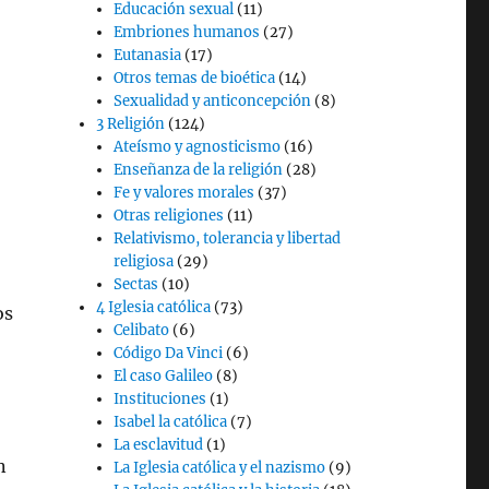
Educación sexual
(11)
Embriones humanos
(27)
Eutanasia
(17)
Otros temas de bioética
(14)
Sexualidad y anticoncepción
(8)
3 Religión
(124)
Ateísmo y agnosticismo
(16)
Enseñanza de la religión
(28)
Fe y valores morales
(37)
Otras religiones
(11)
Relativismo, tolerancia y libertad
religiosa
(29)
Sectas
(10)
4 Iglesia católica
(73)
os
Celibato
(6)
Código Da Vinci
(6)
El caso Galileo
(8)
Instituciones
(1)
Isabel la católica
(7)
La esclavitud
(1)
n
La Iglesia católica y el nazismo
(9)