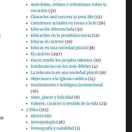
Anécdotas, relatos y reflexiones sobre la
vocación
(51)
Character and success in your life
(12)
Cuestiones actuales en torno a la fe
(26)
Educación diferenciada
(51)
:
Educación en la preadolescencia
(12)
Educar el carácter
(10)
Educar en una sociedad plural
(38)
El carácter
(297)
Hacer rendir los propios talentos
(10)
Intolerancia con los más débiles
(4)
La tolerancia en una sociedad plural
(10)
Objeciones a la Iglesia católica
(14)
Sentimientos e inteligencia emocional
(16)
Sexo, placer y felicidad
(8)
Valores, carácter y sentido de la vida
(23)
2 Etica
(115)
Aborto
(11)
lo
Antropología
(26)
Demografía y natalidad
(1)