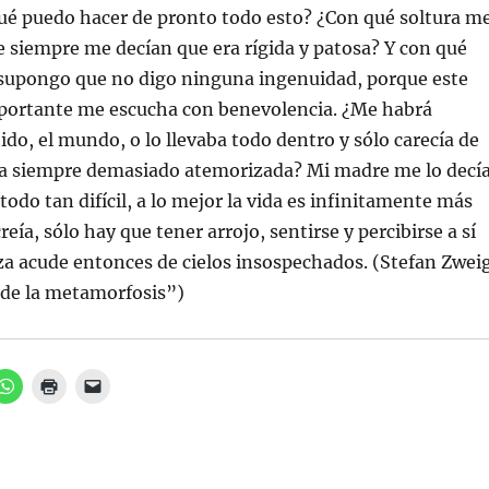
n
a
r
e
u
ué puedo hacer de pronto todo esto? ¿Con qué soltura m
t
e
p
e
s
e
o
v
 siempre me decían que era rígida y patosa? Y con qué
A
n
r
a
p
u
c
)
y supongo que no digo ninguna ingenuidad, porque este
p
n
o
(
a
r
S
v
r
mportante me escucha con benevolencia. ¿Me habrá
e
e
e
a
n
o
ido, el mundo, o lo llevaba todo dentro y sólo carecía de
b
t
e
r
a
l
aba siempre demasiado atemorizada? Mi madre me lo decía
e
n
e
e
a
c
todo tan difícil, a lo mejor la vida es infinitamente más
n
n
t
u
u
r
creía, sólo hay que tener arrojo, sentirse y percibirse a sí
n
e
ó
a
v
n
za acude entonces de cielos insospechados. (Stefan Zweig
v
a
i
e
)
c
n
o
de la metamorfosis”)
t
a
a
u
n
n
a
a
n
m
u
i
H
H
H
e
g
a
a
a
v
o
z
z
z
a
(
c
c
c
)
S
l
l
l
e
i
i
i
a
c
c
c
b
p
p
p