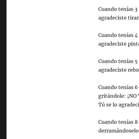
e
v
v
n
e
e
t
n
n
Cuando tenías 3 
a
t
t
n
a
a
agradeciste tiran
a
n
n
n
a
a
u
n
n
e
u
u
Cuando tenías 4 a
v
e
e
a
v
v
agradeciste pint
)
a
a
)
)
Cuando tenías 5 a
agradeciste rebo
Cuando tenías 6 a
gritándole: ¡NO 
Tú se lo agradec
Cuando tenías 8 a
derramándoselo 