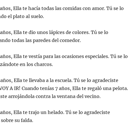
v
a
i
e
)
c
n
o
años, Ella te hacía todas las comidas con amor. Tú se lo
t
a
a
u
do el plato al suelo.
n
n
a
a
n
m
u
i
ños, Ella te dio unos lápices de colores. Tú se lo
e
g
v
o
ando todas las paredes del comedor.
a
(
)
S
e
a
ños, Ella te vestía para las ocasiones especiales. Tú se lo
b
r
e
zándote en los charcos.
e
n
u
n
ños, Ella te llevaba a la escuela. Tú se lo agradeciste
a
v
VOY A IR! Cuando tenías 7 años, Ella te regaló una pelota.
e
n
iste arrojándola contra la ventana del vecino.
t
a
n
a
n
ños, Ella te trajo un helado. Tú se lo agradeciste
u
e
sobre su falda.
v
a