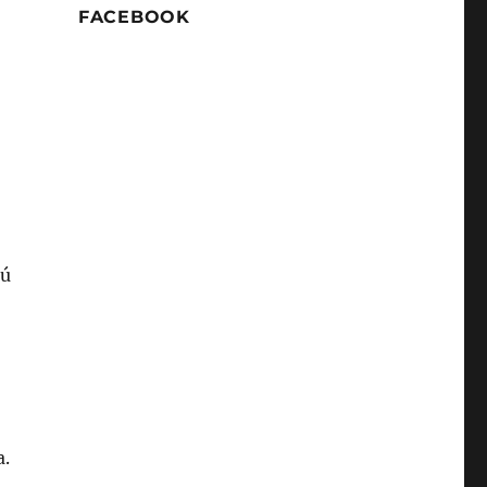
FACEBOOK
Tú
a.