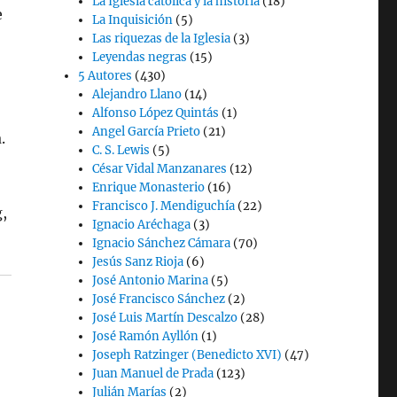
La Iglesia católica y la historia
(18)
e
La Inquisición
(5)
Las riquezas de la Iglesia
(3)
Leyendas negras
(15)
5 Autores
(430)
Alejandro Llano
(14)
Alfonso López Quintás
(1)
Angel García Prieto
(21)
.
C. S. Lewis
(5)
César Vidal Manzanares
(12)
Enrique Monasterio
(16)
Francisco J. Mendiguchía
(22)
,
Ignacio Aréchaga
(3)
Ignacio Sánchez Cámara
(70)
Jesús Sanz Rioja
(6)
José Antonio Marina
(5)
José Francisco Sánchez
(2)
José Luis Martín Descalzo
(28)
José Ramón Ayllón
(1)
Joseph Ratzinger (Benedicto XVI)
(47)
Juan Manuel de Prada
(123)
Julián Marías
(2)