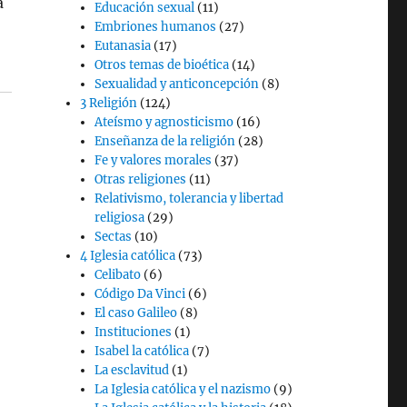
a
Educación sexual
(11)
Embriones humanos
(27)
Eutanasia
(17)
Otros temas de bioética
(14)
Sexualidad y anticoncepción
(8)
3 Religión
(124)
Ateísmo y agnosticismo
(16)
Enseñanza de la religión
(28)
Fe y valores morales
(37)
Otras religiones
(11)
Relativismo, tolerancia y libertad
religiosa
(29)
Sectas
(10)
4 Iglesia católica
(73)
Celibato
(6)
Código Da Vinci
(6)
El caso Galileo
(8)
Instituciones
(1)
Isabel la católica
(7)
La esclavitud
(1)
La Iglesia católica y el nazismo
(9)