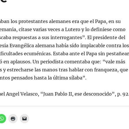
ban los protestantes alemanes era que el Papa, en su
lemania, citase varias veces a Lutero y lo definiese como
caba respuestas a sus interrogantes”. El presidente del
lesia Evangélica alemana había sido implacable contra los
dificultades ecuménicas. Estaba ante el Papa sin pestañear
ó en aplausos. Un periodista comentaba que: “vale más
os y estrecharse las manos tras hablar con franqueza, que
tos pensados hasta la última sílaba”.
 Angel Velasco, “Juan Pablo II, ese desconocido”, p. 92
H
H
H
a
a
a
z
z
z