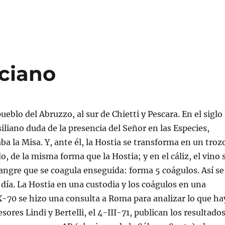
c
c
c
l
l
l
i
i
i
c
c
c
p
p
p
a
a
a
r
r
r
a
a
a
c
i
e
o
m
n
m
p
v
nciano
p
r
i
a
i
a
r
m
r
t
i
u
i
r
n
r
(
e
e
S
n
eblo del Abruzzo, al sur de Chietti y Pescara. En el siglo
n
e
l
W
a
a
iliano duda de la presencia del Señor en las Especies,
h
b
c
a
r
e
ba la Misa. Y, ante él, la Hostia se transforma en un troz
t
e
p
s
e
o
, de la misma forma que la Hostia; y en el cáliz, el vino 
A
n
r
p
u
c
ngre que se coagula enseguida: forma 5 coágulos. Así se
p
n
o
(
a
r
S
v
r
día. La Hostia en una custodia y los coágulos en una
e
e
e
a
n
o
X-70 se hizo una consulta a Roma para analizar lo que ha
b
t
e
r
a
l
sores Lindi y Bertelli, el 4-III-71, publican los resultados
e
n
e
e
a
c