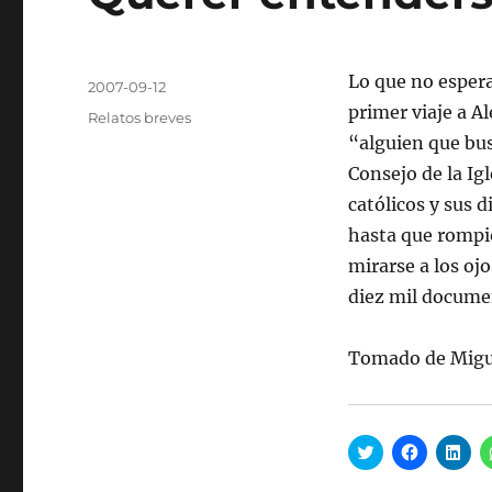
Autor
Lo que no espera
Publicado
2007-09-12
el
primer viaje a A
Categorías
Relatos breves
“alguien que bus
Consejo de la Ig
católicos y sus 
hasta que rompi
mirarse a los oj
diez mil documen
Tomado de Miguel
H
H
H
a
a
a
z
z
z