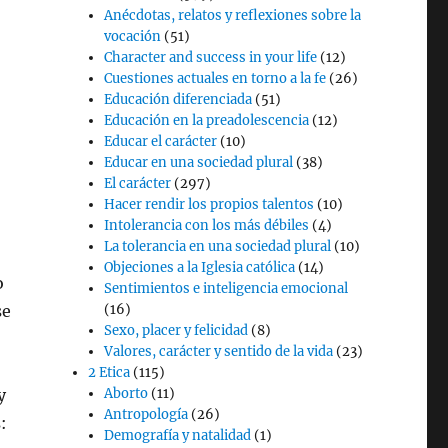
Anécdotas, relatos y reflexiones sobre la
vocación
(51)
Character and success in your life
(12)
Cuestiones actuales en torno a la fe
(26)
Educación diferenciada
(51)
Educación en la preadolescencia
(12)
Educar el carácter
(10)
Educar en una sociedad plural
(38)
El carácter
(297)
Hacer rendir los propios talentos
(10)
Intolerancia con los más débiles
(4)
La tolerancia en una sociedad plural
(10)
Objeciones a la Iglesia católica
(14)
o
Sentimientos e inteligencia emocional
se
(16)
Sexo, placer y felicidad
(8)
Valores, carácter y sentido de la vida
(23)
2 Etica
(115)
y
Aborto
(11)
Antropología
(26)
:
Demografía y natalidad
(1)