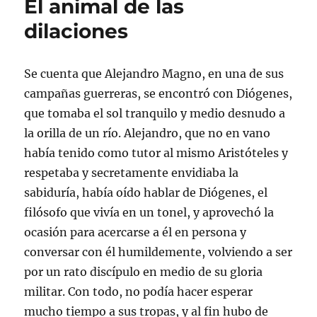
El animal de las
a
a
a
a
i
a
r
r
r
r
m
r
t
t
t
t
i
u
dilaciones
i
i
i
i
r
n
r
r
r
r
(
e
e
e
e
e
S
n
n
n
n
n
e
l
T
F
L
W
a
a
Se cuenta que Alejandro Magno, en una de sus
w
a
i
h
b
c
i
c
n
a
r
e
campañas guerreras, se encontró con Diógenes,
t
e
k
t
e
p
t
b
e
s
e
o
que tomaba el sol tranquilo y medio desnudo a
e
o
d
A
n
r
r
o
I
p
u
c
la orilla de un río. Alejandro, que no en vano
(
k
n
p
n
o
S
(
(
(
a
r
e
S
S
S
v
r
había tenido como tutor al mismo Aristóteles y
a
e
e
e
e
e
b
a
a
a
n
o
respetaba y secretamente envidiaba la
r
b
b
b
t
e
e
r
r
r
a
l
sabiduría, había oído hablar de Diógenes, el
e
e
e
e
n
e
n
e
e
e
a
c
filósofo que vivía en un tonel, y aprovechó la
u
n
n
n
n
t
n
u
u
u
u
r
ocasión para acercarse a él en persona y
a
n
n
n
e
ó
v
a
a
a
v
n
conversar con él humildemente, volviendo a ser
e
v
v
v
a
i
n
e
e
e
)
c
t
n
n
n
o
por un rato discípulo en medio de su gloria
a
t
t
t
a
n
a
a
a
u
militar. Con todo, no podía hacer esperar
a
n
n
n
n
n
a
a
a
a
mucho tiempo a sus tropas, y al fin hubo de
u
n
n
n
m