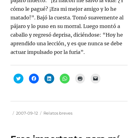
pájaro muerto. “¡El halcón me salvó la vida! ¿Y
cómo le pagué? ¡Era mi mejor amigo y lo he
matado!”. Bajó la cuesta. Tomó suavemente al
pájaro y lo puso en su morral. Luego montó a
caballo y regresó deprisa, diciéndose: “Hoy he
aprendido una lección, y es que nunca se debe
actuar impulsado por la furia”.
H
H
H
H
H
H
a
a
a
a
a
a
z
z
z
z
z
z
c
c
c
c
c
c
l
l
l
l
l
l
i
i
i
i
i
i
c
c
c
c
c
c
p
p
p
p
p
p
a
a
a
a
a
a
Autor
Publicado
Categorías
2007-09-12
Relatos breves
r
r
r
r
r
r
a
a
a
a
a
a
el
c
c
c
c
i
e
o
o
o
o
m
n
m
m
m
m
p
v
p
p
p
p
r
i
a
a
a
a
i
a