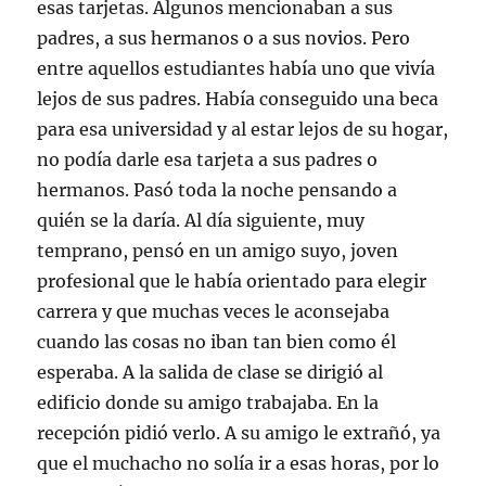
esas tarjetas. Algunos mencionaban a sus
e
u
u
u
i
v
e
e
e
g
a
v
v
v
o
padres, a sus hermanos o a sus novios. Pero
)
a
a
a
(
)
)
)
S
entre aquellos estudiantes había uno que vivía
e
a
lejos de sus padres. Había conseguido una beca
b
r
para esa universidad y al estar lejos de su hogar,
e
e
no podía darle esa tarjeta a sus padres o
n
u
hermanos. Pasó toda la noche pensando a
n
a
v
quién se la daría. Al día siguiente, muy
e
n
temprano, pensó en un amigo suyo, joven
t
a
profesional que le había orientado para elegir
n
a
carrera y que muchas veces le aconsejaba
n
u
cuando las cosas no iban tan bien como él
e
v
esperaba. A la salida de clase se dirigió al
a
)
edificio donde su amigo trabajaba. En la
recepción pidió verlo. A su amigo le extrañó, ya
que el muchacho no solía ir a esas horas, por lo