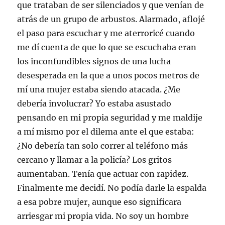
i
c
n
a
r
e
que trataban de ser silenciados y que venían de
t
e
k
t
e
p
t
b
e
s
e
o
atrás de un grupo de arbustos. Alarmado, aflojé
e
o
d
A
n
r
r
o
I
p
u
c
el paso para escuchar y me aterroricé cuando
(
k
n
p
n
o
S
(
(
(
a
r
me dí cuenta de que lo que se escuchaba eran
e
S
S
S
v
r
a
e
e
e
e
e
los inconfundibles signos de una lucha
b
a
a
a
n
o
r
b
b
b
t
e
desesperada en la que a unos pocos metros de
e
r
r
r
a
l
e
e
e
e
n
e
n
e
e
e
a
c
mí una mujer estaba siendo atacada. ¿Me
u
n
n
n
n
t
n
u
u
u
u
r
debería involucrar? Yo estaba asustado
a
n
n
n
e
ó
v
a
a
a
v
n
pensando en mi propia seguridad y me maldije
e
v
v
v
a
i
n
e
e
e
)
c
a mí mismo por el dilema ante el que estaba:
t
n
n
n
o
a
t
t
t
a
¿No debería tan solo correr al teléfono más
n
a
a
a
u
a
n
n
n
n
cercano y llamar a la policía? Los gritos
n
a
a
a
a
u
n
n
n
m
aumentaban. Tenía que actuar con rapidez.
e
u
u
u
i
v
e
e
e
g
a
v
v
v
o
Finalmente me decidí. No podía darle la espalda
)
a
a
a
(
)
)
)
S
a esa pobre mujer, aunque eso significara
e
a
arriesgar mi propia vida. No soy un hombre
b