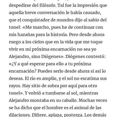
e
u
u
u
i
despedirse del filósofo. Tal fue la impresión que
v
e
e
e
g
a
v
v
v
o
aquella breve conversación le había causado,
)
a
a
a
(
)
)
)
S
que el conquistador de mundos dijo al sabio del
e
a
tonel: «Me marcho, pues he de continuar con
b
r
e
mis hazañas para la historia. Pero desde ahora
e
n
ruego a los cielos que en la vida que me toque
u
n
vivir en mi próxima encarnación no sea yo
a
v
Alejandro, sino Diógenes». Diógenes contestó:
e
n
«¿Y a qué esperar para ello a tu próxima
t
a
encarnación? Puedes serlo desde ahora si así lo
n
a
n
deseas. El río es amplio, y el sol no escatima sus
u
e
rayos. Hay sitio de sobra por aquí para otro
v
a
tonel». Y volvió a tumbarse al sol, mientras
)
Alejandro montaba en su caballo. Muchas veces
se ha dicho que el hombre es el animal de las
dilaciones. Difiere, aplaza, posterga. Los demás