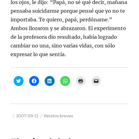
los ojos, le dijo: “Papá, no sé qué decir, mañana
pensaba suicidarme porque pensé que yo no te
importaba. Te quiero, papá, perdóname.”
Ambos lloraron y se abrazaron. El experimento
de la profesora dio resultado, había logrado
cambiar no una, sino varias vidas, con sólo
expresar lo que sentía.
H
H
H
H
H
H
a
a
a
a
a
a
z
z
z
z
z
z
c
c
c
c
c
c
l
l
l
l
l
l
i
i
i
i
i
i
c
c
c
c
c
c
p
p
p
p
p
p
a
a
a
a
a
a
Autor
Publicado
Categorías
2007-09-12
Relatos breves
r
r
r
r
r
r
a
a
a
a
a
a
el
c
c
c
c
i
e
o
o
o
o
m
n
m
m
m
m
p
v
p
p
p
p
r
i