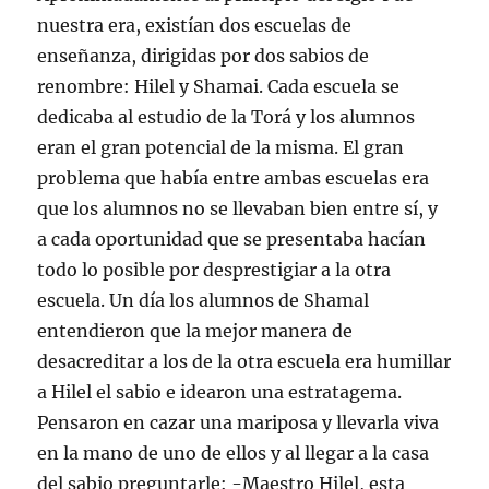
w
a
i
h
b
c
i
c
n
a
r
e
nuestra era, existían dos escuelas de
t
e
k
t
e
p
t
b
e
s
e
o
enseñanza, dirigidas por dos sabios de
e
o
d
A
n
r
r
o
I
p
u
c
renombre: Hilel y Shamai. Cada escuela se
(
k
n
p
n
o
S
(
(
(
a
r
e
S
S
S
v
r
dedicaba al estudio de la Torá y los alumnos
a
e
e
e
e
e
b
a
a
a
n
o
eran el gran potencial de la misma. El gran
r
b
b
b
t
e
e
r
r
r
a
l
problema que había entre ambas escuelas era
e
e
e
e
n
e
n
e
e
e
a
c
que los alumnos no se llevaban bien entre sí, y
u
n
n
n
n
t
n
u
u
u
u
r
a cada oportunidad que se presentaba hacían
a
n
n
n
e
ó
v
a
a
a
v
n
todo lo posible por desprestigiar a la otra
e
v
v
v
a
i
n
e
e
e
)
c
t
n
n
n
o
escuela. Un día los alumnos de Shamal
a
t
t
t
a
n
a
a
a
u
entendieron que la mejor manera de
a
n
n
n
n
n
a
a
a
a
desacreditar a los de la otra escuela era humillar
u
n
n
n
m
e
u
u
u
i
a Hilel el sabio e idearon una estratagema.
v
e
e
e
g
a
v
v
v
o
Pensaron en cazar una mariposa y llevarla viva
)
a
a
a
(
)
)
)
S
en la mano de uno de ellos y al llegar a la casa
e
a
del sabio preguntarle: -Maestro Hilel, esta
b