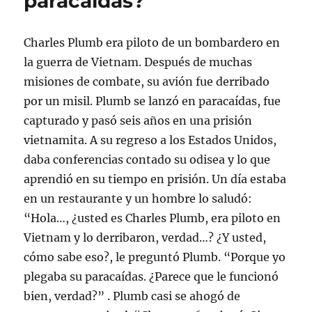
paracaídas?
i
i
i
i
r
n
r
r
r
r
(
e
e
e
e
e
S
n
n
n
n
n
e
l
T
F
L
W
a
a
Charles Plumb era piloto de un bombardero en
w
a
i
h
b
c
i
c
n
a
r
e
la guerra de Vietnam. Después de muchas
t
e
k
t
e
p
t
b
e
s
e
o
misiones de combate, su avión fue derribado
e
o
d
A
n
r
r
o
I
p
u
c
por un misil. Plumb se lanzó en paracaídas, fue
(
k
n
p
n
o
S
(
(
(
a
r
e
S
S
S
v
r
capturado y pasó seis años en una prisión
a
e
e
e
e
e
b
a
a
a
n
o
vietnamita. A su regreso a los Estados Unidos,
r
b
b
b
t
e
e
r
r
r
a
l
daba conferencias contado su odisea y lo que
e
e
e
e
n
e
n
e
e
e
a
c
aprendió en su tiempo en prisión. Un día estaba
u
n
n
n
n
t
n
u
u
u
u
r
en un restaurante y un hombre lo saludó:
a
n
n
n
e
ó
v
a
a
a
v
n
“Hola…, ¿usted es Charles Plumb, era piloto en
e
v
v
v
a
i
n
e
e
e
)
c
t
n
n
n
o
Vietnam y lo derribaron, verdad…? ¿Y usted,
a
t
t
t
a
n
a
a
a
u
cómo sabe eso?, le preguntó Plumb. “Porque yo
a
n
n
n
n
n
a
a
a
a
plegaba su paracaídas. ¿Parece que le funcionó
u
n
n
n
m
e
u
u
u
i
bien, verdad?” . Plumb casi se ahogó de
v
e
e
e
g
a
v
v
v
o