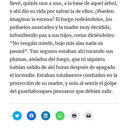
r
llevó, quizás uno a uno, a la base de aquel árbol,
e
e
y ahí dio su vida por salvar la de ellos. ¿Pueden
n
u
imaginar la escena? El fuego rodeándolos, los
n
a
v
polluelos asustados y la madre muy decidida,
e
n
infundiendo paz a sus hijos, como diciéndoles:
t
a
“No tengáis miedo, bajo mis alas nada os
n
a
pasará”. Tan seguros estaban ahí tocando sus
n
u
plumas, aislados del fuego, que ni siquiera
e
v
habían salido de ahí horas después de apagado
a
)
el incendio. Estaban totalmente confiados en la
protección de su madre, y solo al sentir el golpe
del guardabosques pensaron que debían salir.
H
H
H
H
H
H
a
a
a
a
a
a
z
z
z
z
z
z
c
c
c
c
c
c