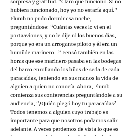
sorpresa y gratitud. “Claro que funcionó. Si no
)
a
a
a
(
)
)
)
S
hubiera funcionado, hoy yo no estaría aquí.”
e
a
Plumb no pudo dormir esa noche,
b
r
e
preguntándose: “Cuántas veces lo vi en el
e
n
portaaviones, y no le dije ni los buenos días,
u
n
porque yo era un arrogante piloto y él era un
a
v
humilde marinero…” Pensó también en las
e
n
horas que ese marinero pasaba en las bodegas
t
a
del barco enrollando los hilos de seda de cada
n
a
n
paracaídas, teniendo en sus manos la vida de
u
e
alguien a quien no conocía. Ahora, Plumb
v
a
comienza sus conferencias preguntándole a su
)
audiencia, “¿Quién plegó hoy tu paracaídas?
Todos tenemos a alguien cuyo trabajo es
importante para que nosotros podamos salir
adelante. A veces perdemos de vista lo que es