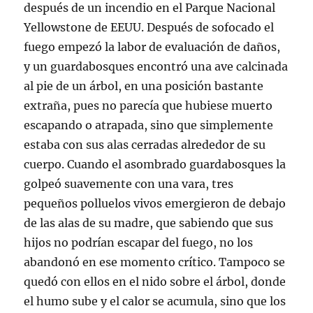
i
c
n
a
r
e
después de un incendio en el Parque Nacional
t
e
k
t
e
p
t
b
e
s
e
o
Yellowstone de EEUU. Después de sofocado el
e
o
d
A
n
r
r
o
I
p
u
c
fuego empezó la labor de evaluación de daños,
(
k
n
p
n
o
S
(
(
(
a
r
y un guardabosques encontró una ave calcinada
e
S
S
S
v
r
a
e
e
e
e
e
al pie de un árbol, en una posición bastante
b
a
a
a
n
o
r
b
b
b
t
e
extraña, pues no parecía que hubiese muerto
e
r
r
r
a
l
e
e
e
e
n
e
n
e
e
e
a
c
escapando o atrapada, sino que simplemente
u
n
n
n
n
t
n
u
u
u
u
r
estaba con sus alas cerradas alrededor de su
a
n
n
n
e
ó
v
a
a
a
v
n
cuerpo. Cuando el asombrado guardabosques la
e
v
v
v
a
i
n
e
e
e
)
c
golpeó suavemente con una vara, tres
t
n
n
n
o
a
t
t
t
a
pequeños polluelos vivos emergieron de debajo
n
a
a
a
u
a
n
n
n
n
de las alas de su madre, que sabiendo que sus
n
a
a
a
a
u
n
n
n
m
hijos no podrían escapar del fuego, no los
e
u
u
u
i
v
e
e
e
g
a
v
v
v
o
abandonó en ese momento crítico. Tampoco se
)
a
a
a
(
)
)
)
S
quedó con ellos en el nido sobre el árbol, donde
e
a
el humo sube y el calor se acumula, sino que los
b