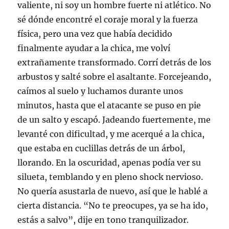
r
valiente, ni soy un hombre fuerte ni atlético. No
e
e
sé dónde encontré el coraje moral y la fuerza
n
u
física, pero una vez que había decidido
n
a
v
finalmente ayudar a la chica, me volví
e
n
extrañamente transformado. Corrí detrás de los
t
a
arbustos y salté sobre el asaltante. Forcejeando,
n
a
caímos al suelo y luchamos durante unos
n
u
minutos, hasta que el atacante se puso en pie
e
v
de un salto y escapó. Jadeando fuertemente, me
a
)
levanté con dificultad, y me acerqué a la chica,
que estaba en cuclillas detrás de un árbol,
llorando. En la oscuridad, apenas podía ver su
silueta, temblando y en pleno shock nervioso.
No quería asustarla de nuevo, así que le hablé a
cierta distancia. “No te preocupes, ya se ha ido,
estás a salvo”, dije en tono tranquilizador.