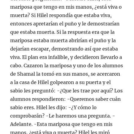
r
e
mariposa que tengo en mis manos, ¿está viva o
e
n
muerta? Si Hilel respondía que estaba viva,
u
n
entonces apretarían el puño y le demostrarían
a
v
que estaba muerta. Si la respuesta era que la
e
n
mariposa estaba muerta abrirían el puño y la
t
a
dejarían escapar, demostrando así que estaba
n
a
n
viva. El plan era infalible, y decidieron llevarlo a
u
e
cabo. Cazaron la mariposa y uno de los alumnos
v
a
de Shamal la tomó en sus manos, se acercaron
)
a la casa de Hilel golpearon a su puerta y el
sabio les preguntó: -¿Que les trae por aquí? Los
alumnos respondieron: -Queremos saber cuán
sabio eres. Hilel les dijo: -¿Y cómo lo
comprobarán? -Le haremos una pregunta. -
Adelante. -Esta mariposa que tengo en mis
manos, ¿está viva o muerta? Hilel les miró