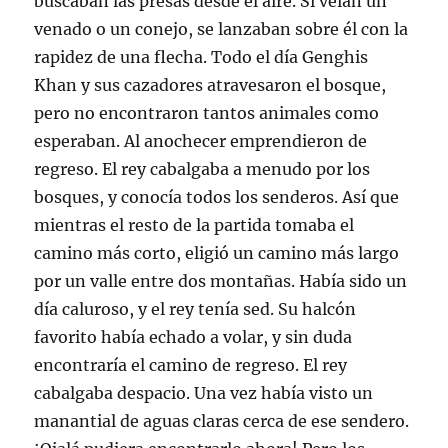
buscaban las presas desde el aire. Si veían un
e
e
venado o un conejo, se lanzaban sobre él con la
n
u
rapidez de una flecha. Todo el día Genghis
n
a
v
Khan y sus cazadores atravesaron el bosque,
e
n
pero no encontraron tantos animales como
t
a
esperaban. Al anochecer emprendieron de
n
a
regreso. El rey cabalgaba a menudo por los
n
u
bosques, y conocía todos los senderos. Así que
e
v
mientras el resto de la partida tomaba el
a
)
camino más corto, eligió un camino más largo
por un valle entre dos montañas. Había sido un
día caluroso, y el rey tenía sed. Su halcón
favorito había echado a volar, y sin duda
encontraría el camino de regreso. El rey
cabalgaba despacio. Una vez había visto un
manantial de aguas claras cerca de ese sendero.