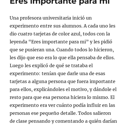
Eres importante para mí
r
r
r
r
m
r
t
t
t
t
i
u
i
i
i
i
r
n
r
r
r
r
(
e
Una profesora universitaria inició un
e
e
e
e
S
n
n
n
n
n
e
l
experimento entre sus alumnos. A cada uno les
T
F
L
W
a
a
w
a
i
h
b
c
i
c
n
a
r
e
dio cuatro tarjetas de color azul, todos con la
t
e
k
t
e
p
t
b
e
s
e
o
leyenda “Eres importante para mi” y les pidió
e
o
d
A
n
r
r
o
I
p
u
c
que se pusieran una. Cuando todos lo hicieron,
(
k
n
p
n
o
S
(
(
(
a
r
les dijo que eso era lo que ella pensaba de ellos.
e
S
S
S
v
r
a
e
e
e
e
e
Luego les explicó de qué se trataba el
b
a
a
a
n
o
r
b
b
b
t
e
experimento: tenían que darle una de esas
e
r
r
r
a
l
e
e
e
e
n
e
n
e
e
e
a
c
tarjetas a alguna persona que fuera importante
u
n
n
n
n
t
n
u
u
u
u
r
para ellos, explicándoles el motivo, y dándole el
a
n
n
n
e
ó
v
a
a
a
v
n
resto para que esa persona hiciera lo mismo. El
e
v
v
v
a
i
n
e
e
e
)
c
experimento era ver cuánto podía influir en las
t
n
n
n
o
a
t
t
t
a
personas ese pequeño detalle. Todos salieron
n
a
a
a
u
a
n
n
n
n
de clase pensando y comentando a quién darían
n
a
a
a
a
u
n
n
n
m