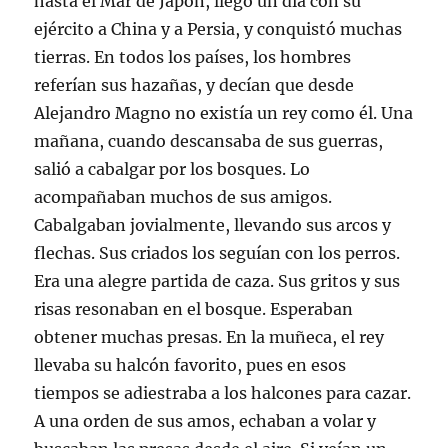
hasta el Mar de Japón, llegó un día con su
t
e
k
t
e
p
t
b
e
s
e
o
ejército a China y a Persia, y conquistó muchas
e
o
d
A
n
r
r
o
I
p
u
c
tierras. En todos los países, los hombres
(
k
n
p
n
o
S
(
(
(
a
r
referían sus hazañas, y decían que desde
e
S
S
S
v
r
a
e
e
e
e
e
Alejandro Magno no existía un rey como él. Una
b
a
a
a
n
o
r
b
b
b
t
e
mañana, cuando descansaba de sus guerras,
e
r
r
r
a
l
e
e
e
e
n
e
n
e
e
e
a
c
salió a cabalgar por los bosques. Lo
u
n
n
n
n
t
n
u
u
u
u
r
acompañaban muchos de sus amigos.
a
n
n
n
e
ó
v
a
a
a
v
n
Cabalgaban jovialmente, llevando sus arcos y
e
v
v
v
a
i
n
e
e
e
)
c
flechas. Sus criados los seguían con los perros.
t
n
n
n
o
a
t
t
t
a
Era una alegre partida de caza. Sus gritos y sus
n
a
a
a
u
a
n
n
n
n
risas resonaban en el bosque. Esperaban
n
a
a
a
a
u
n
n
n
m
obtener muchas presas. En la muñeca, el rey
e
u
u
u
i
v
e
e
e
g
a
v
v
v
o
llevaba su halcón favorito, pues en esos
)
a
a
a
(
)
)
)
S
tiempos se adiestraba a los halcones para cazar.
e
a
A una orden de sus amos, echaban a volar y
b
r